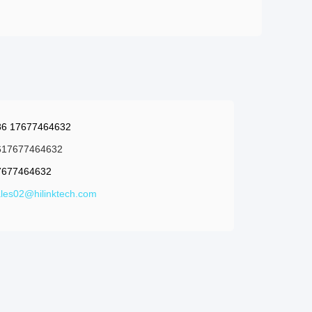
86 17677464632
617677464632
7677464632
les02@hilinktech.com