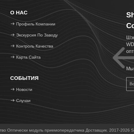
О НАС
Sh
Профиль Компании
Co
Экскурсия По Заводу
Шэн
WD
Контроль Качества
опт
Карта Сайта
Мы 
СОБЫТИЯ
Новости
Случаи
во Оптически модуль приемопередатчика Доставщик. 2017-2026 She