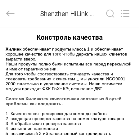
Shenzhen
HiLink
Technology
Shenzhen HiLink Technology Co.,Ltd. контроль качества
Co.,Ltd..
All
Rights
Reserved.
ДОМОЙ
Констроль качества
Хилинк
обеспечивает продукты класса 1 и обеспечивает
ПРОДУКТЫ
хорошее качество для
того чтобы
держать наших клиентов
вырасти вверх.
Наши продукты полно были испытаны все перед пересылкой
и имеют гарантию жизни.
О
Для того чтобы соотвествовать стандарту качества и
следовать требования к клиентам „, мы уносили ИСО9001:
НАС
2000 тщательно и управление системы. Наши оптически
модули проходят ФКК РоХс КЭ, испытание ДВТ
.
Система Хилинктеч качественная состоит из 5 сутей
ЭКСКУРСИЯ
проблемы как следовать:
ПО
1.
Качественная тренировка для команды работы
2. входящая проверка качества на номенклатуре товаров
ЗАВОДУ
3. В-обрабатывая проверка качества
4. испытание надежности
5. независимый 3-ий качественный контролировать