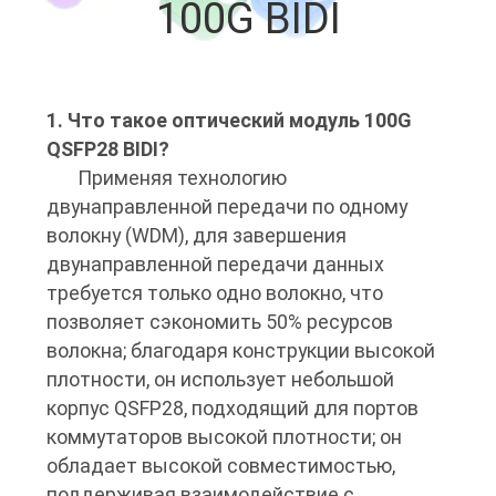
100G BIDI
КОНТРОЛЬ
КАЧЕСТВА
СВЯЖИТЕСЬ
1. Что такое оптический модуль 100G
QSFP28 BIDI?
С
Применяя технологию
НАМИ
двунаправленной передачи по одному
волокну (WDM), для завершения
двунаправленной передачи данных
НОВОСТИ
требуется только одно волокно, что
позволяет сэкономить 50% ресурсов
СЛУЧАИ
волокна; благодаря конструкции высокой
плотности, он использует небольшой
ЗАПРОСИТЕ
корпус QSFP28, подходящий для портов
коммутаторов высокой плотности; он
ЦИТАТУ
обладает высокой совместимостью,
поддерживая взаимодействие с