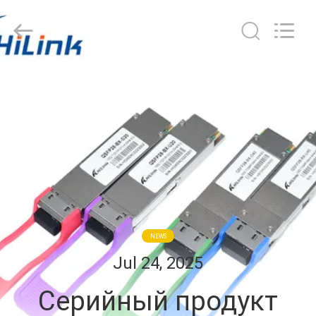
Shenzhen
HiLink
Technology
Co.,Ltd..
All
Rights
Reserved.
ДОМОЙ
ПРОДУКТЫ
О
НАС
ЭКСКУРСИЯ
NEWS
ПО
Jul 24, 2025
ЗАВОДУ
Серийный продукт