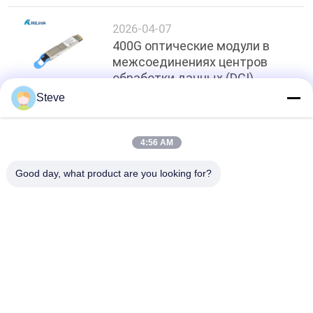
2026-04-07
400G оптические модули в
межсоединениях центров
обработки данных (DCI)
Steve
Топ
4:56 AM
Good day, what product are you looking for?
Популярные категории
Все
Оптически Модуль 
Модуль 
Приемопередатчика
Приемопередатчика 
SFP
Модуль 
Модуль КВДМ 
Приемопередатчика 
Мукс Демукс
SFP+