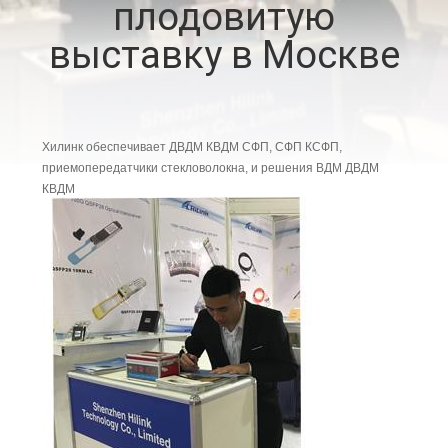
плодовитую
КОНТРОЛЬ
выставку в Москве
КАЧЕСТВА
СВЯЖИТЕСЬ
С
Хилинк обеспечивает ДВДМ КВДМ СФП, СФП КСФП,
приемопередатчики стекловолокна, и решения ВДМ ДВДМ
НАМИ
КВДМ
НОВОСТИ
СЛУЧАИ
ЗАПРОСИТЕ
ЦИТАТУ