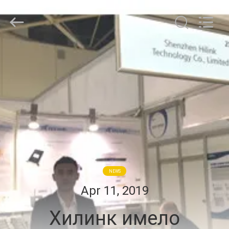
Shenzhen
HiLink
Technology
Co.,Ltd..
All
Rights
Reserved.
ДОМОЙ
ПРОДУКТЫ
О
НАС
ЭКСКУРСИЯ
NEWS
ПО
Apr 11, 2019
ЗАВОДУ
Хилинк имело