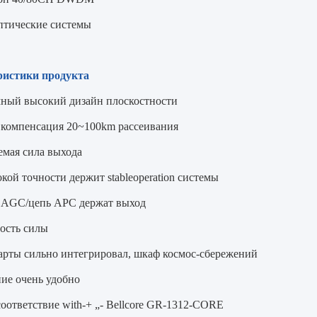
птические системы
ристики продукта
ый высокий дизайн плоскостности
e компенсация 20~100km рассеивания
емая сила выхода
кой точности держит stableoperation системы
 AGC/цепь APC держат выход
ость силы
арты сильно интегрировал, шкаф космос-сбережений
ие очень удобно
соответствие with-+ „- Bellcore GR-1312-CORE