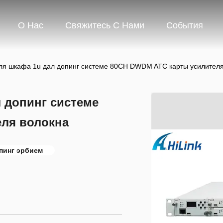
О Нас
Свяжитесь С Нами
События
ля шкафа 1u дал допинг системе 80CH DWDM ATC карты усилителя
 допинг системе
ля волокна
пинг эрбием