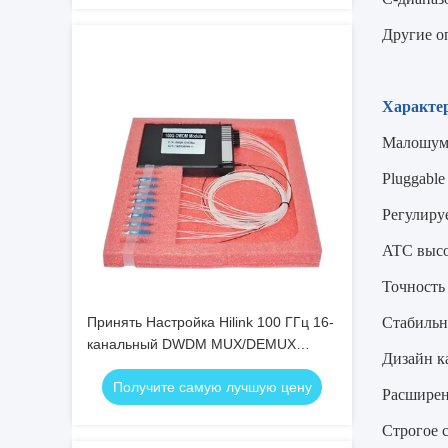
Другие о
Характе
Малошумн
Pluggabl
Регулиру
ATC высо
Точность
Принять Настройка Hilink 100 ГГц 16-
Стабильн
канальный DWDM MUX/DEMUX
Дизайн к
Мультиплексирование с уплотнением
Получите самую лучшую цену
по длине волны
Расширен
Строгое 