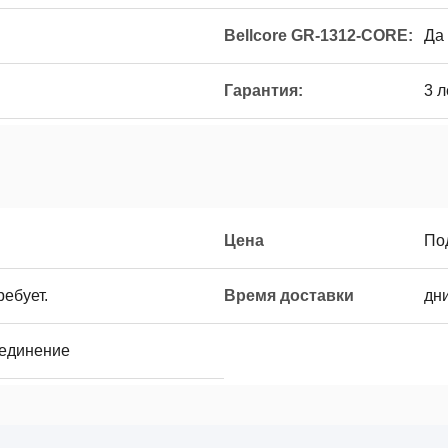
Bellcore GR-1312-CORE:
Да
Гарантия:
3 л
Цена
По
ебует.
Время доставки
дни
оединение