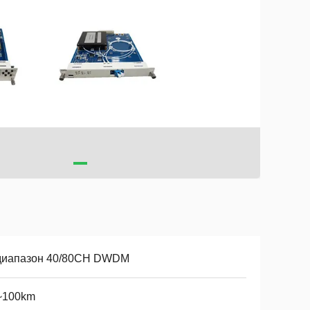
диапазон 40/80CH DWDM
~100km