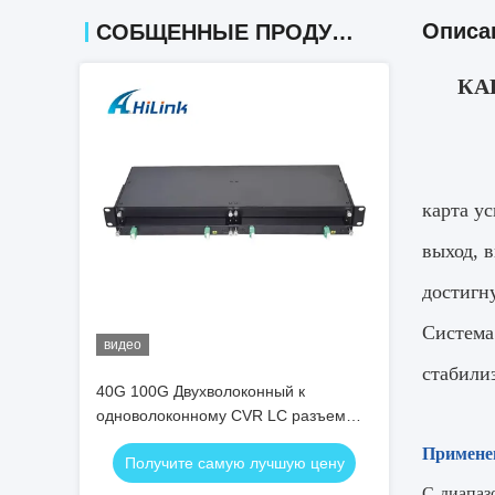
Описа
СОБЩЕННЫЕ ПРОДУКТЫ
КА
карта у
выход, 
достигн
Система
видео
стабили
40G 100G Двухволоконный к
одноволоконному CVR LC разъем
1310 нм
Примене
Получите самую лучшую цену
C-диапа