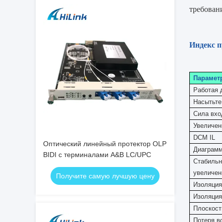
требован
Индекс п
Парамет
Работая 
Насытьте
Сила вхо
Увеличен
DCM IL
Оптический линейный протектор OLP
Диаграм
BIDI с терминалами A&B LC/UPC
Стабильн
увеличен
Получите самую лучшую цену
Изоляция
Изоляция
Плоскост
Потеря в