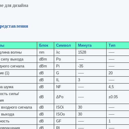
ие для дизайна
редставления
ры
Блок
Символ
Минута
Тип
длина волны
nm
λc
1528
-----
 силу выхода
dBm
Po
-----
-----
дного сигнала
dBm
Pi
-35
-----
ие
(
1)
dB
G
-----
20
dB
IL
3
-----
ма шума
dB
NF
-----
4,5
ость силы/
dB
ΔPo
-----
±0.05
ия
 входного сигнала
dB
ISOi
30
-----
 выхода
dB
ISOo
30
-----
ность
dB
GF
-----
1
озвращения
dB
RL
-----
-----