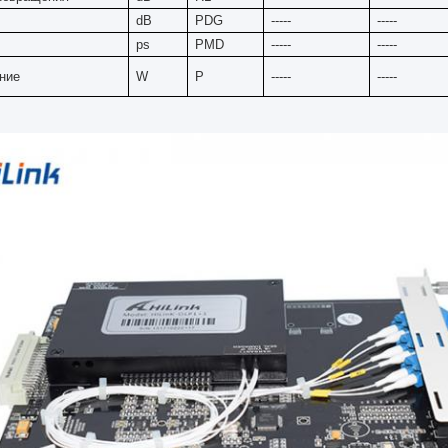
dB
PDG
-----
-----
ps
PMD
-----
-----
ние
W
P
-----
-----