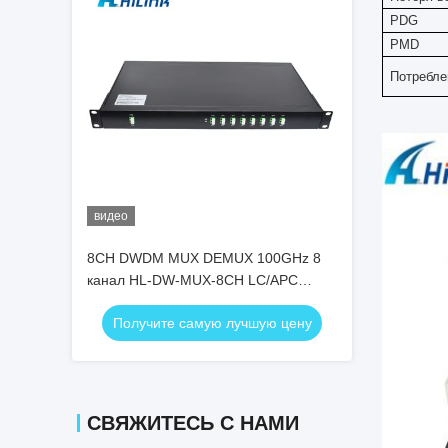
PDG
PMD
Потребле
видео
8CH DWDM MUX DEMUX 100GHz 8
канал HL-DW-MUX-8CH LC/APC
LC/UPC
Получите самую лучшую цену
СВЯЖИТЕСЬ С НАМИ