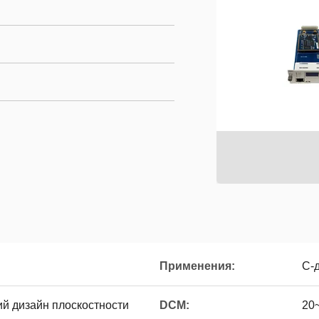
Применения:
C-
 дизайн плоскостности
DCM:
20