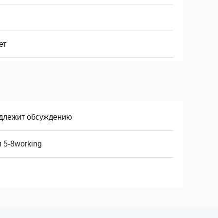
ет
длежит обсуждению
 5-8working