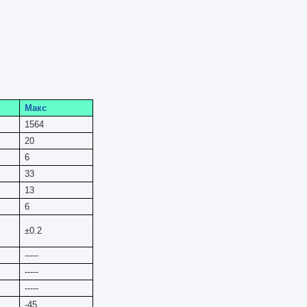
Макс
1564
20
6
33
13
6
±0.2
-----
-----
-----
-45