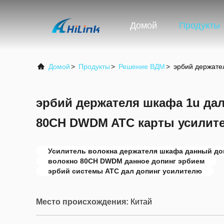
Домой
Продукты
Домой
>
Продукты
>
Решение ВДМ
>
эрбий держате
эрбий держателя шкафа 1u дал
80CH DWDM ATC карты усилите
Усилитель волокна держателя шкафа данный до
волокно 80CH DWDM данное допинг эрбием
эрбий системы ATC дал допинг усилителю
Место происхождения:
Китай