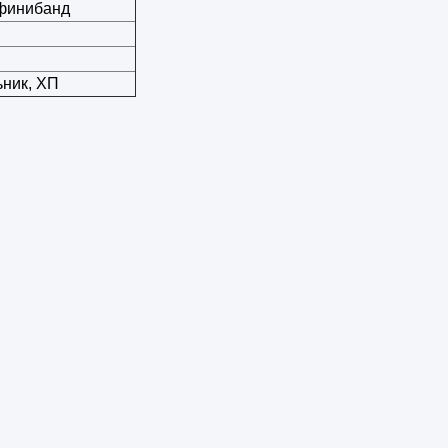
нфинибанд
ник, ХП