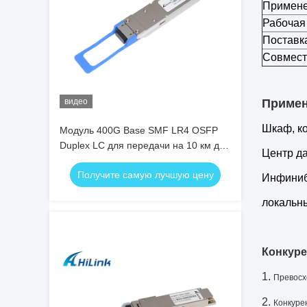
Примен
Рабочая
Поставк
Совмест
видео
Приме
Шкаф, к
Модуль 400G Base SMF LR4 OSFP
Duplex LC для передачи на 10 км для
Центр д
5G дата-центра
Получите самую лучшую цену
Инфиниб
локальны
Конкуре
1.
Превосх
2.
Конкуре