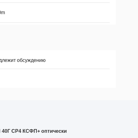
0m
длежит обсуждению
 40Г СР4 КСФП+ оптически