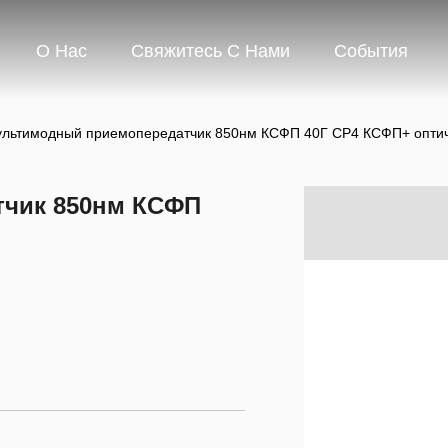
О Нас
Свяжитесь С Нами
События
льтимодный приемопередатчик 850нм КСФП 40Г СР4 КСФП+ опти
чик 850нм КСФП