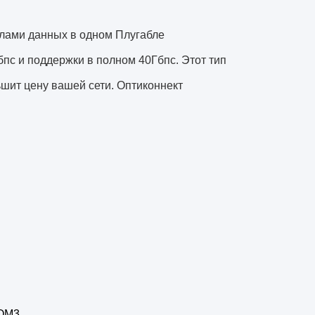
алами данных в одном Плугабле
пс и поддержки в полном 40Гбпс. Этот тип
шит цену вашей сети. Оптиконнект
 ОМ3