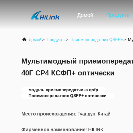
Домой
Продукты
Домой
>
Продукты
>
Приемопередатчик QSFP+
>
Му
Мультимодный приемопередат
40Г СР4 КСФП+ оптически
модуль приемопередатчика qsfp
Приемопередатчик QSFP+ оптически
Место происхождения:
Гуандун, Китай
Фирменное наименование:
HILINK