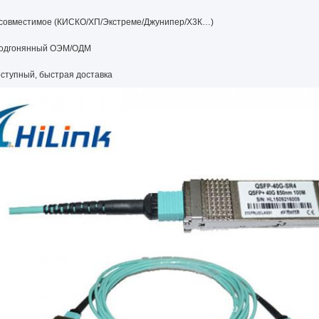
совместимое (КИСКО/ХП/Экстреме/Джунипер/Х3К…)
подгонянный ОЭМ/ОДМ
оступный, быстрая доставка