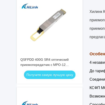
Хилинк 
приемопе
приемопе
предлаг
Особен
QSFPDD 400G SR4 оптический
4 незав
приемопередатчик с MPO-12
соединителем для передачи на 100
До тариф
Получите самую лучшую цену
м
Соедини
КСФП МС
Возможн
Способн