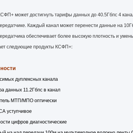
КСФП+ может достигнуть тарифы данных до 40.5Гбпс 4 кан
редатчике. Каждый канал может перенести данные на 10Гб
редатчика обеспечивает более высокую плотность и умень
ает следующие продукты КСФП+:
ности
исимых дуплексных канала
а данных 11.2Гбпс в канал
тель МТП/МПО оптически
А уступчивое
ости цифров диагностические
ый на над передачи 100м на мультимодное волокно ленты