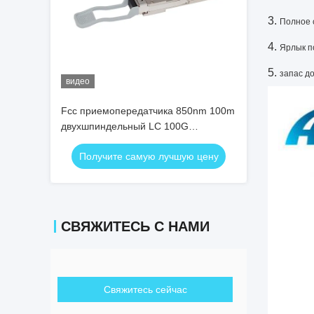
3.
Полное 
4.
Ярлык 
5.
запас д
видео
Fcc приемопередатчика 850nm 100m
двухшпиндельный LC 100G
приемопередатчика VCSEL OM4
Получите самую лучшую цену
MMF QSFP+ QSFP+
СВЯЖИТЕСЬ С НАМИ
Свяжитесь сейчас