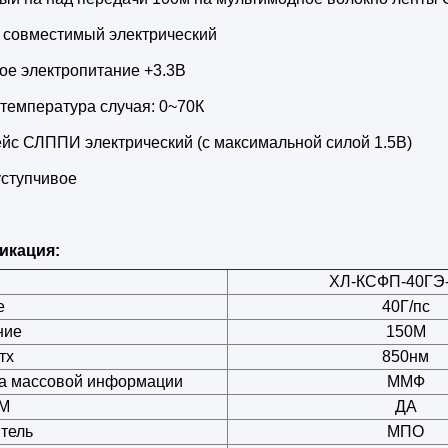
 совместимый электрический
ое электропитание +3.3В
температура случая: 0~70К
йс СЛППИ электрический (с максимальной силой 1.5В)
уступчивое
икация:
ХЛ-КСФП-40ГЭ
е
40Г/пс
ние
150М
тх
850нм
а массовой информации
ММФ
М
ДА
тель
МПО