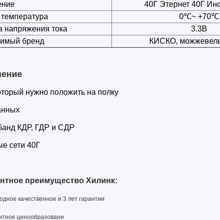
ение
40Г Этернет 40Г И
 температура
0℃~ +70℃
а напряжения тока
3.3В
имый бренд
КИСКО, можжевель
нение
оторый нужно положить на полку
анных
анд КДР, ГДР и СДР
е сети 40Г
нтное преимущество Хилинк:
одное качественное и 3 лет гарантии
нтное ценообразовани