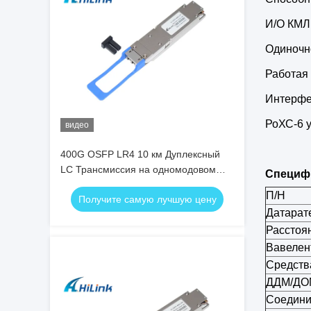
И/О КМЛ
Одиночн
Работая 
Интерфе
РоХС-6 
видео
400G OSFP LR4 10 км Дуплексный
LC Трансмиссия на одномодовом
Специф
волокне (SMF) OSFP Модуль
П/Н
Получите самую лучшую цену
Датарат
Расстоя
Вавелен
Средств
ДДМ/ДО
Соедини