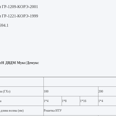
я ГР-1209-КОРЭ-2001
я ГР-1221-КОРЭ-1999
694.1
ксН ДВДМ Мукс/Демукс
ла (ГХз)
100
200
а
1*4
1*8
1*16
1*4
 длина волны (нм)
Решетка ИТУ