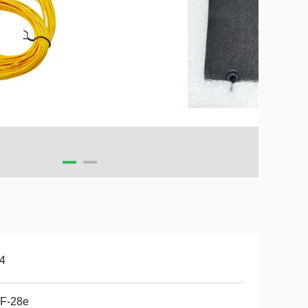
4
F-28e