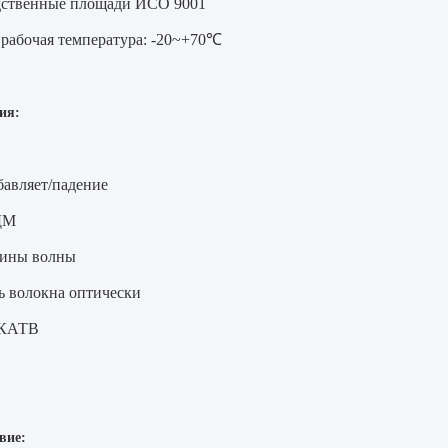
ственные площади ИСО 9001
рабочая температура: -20~+70℃
ия:
бавляет/падение
ДМ
лины волны
ь волокна оптически
 КАТВ
вие: