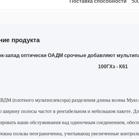
Поставка способности
50
ние продукта
ок-запад оптически ОАДМ срочные добавляют мультипл
100ГХз - К61
ВДМ (плотного мультиплексора) разделения длины волны Мукс/
 ширину полосы частот в рентабельном и небольшом пакете. 
ировать ваши обслуживания над одиночным соединением, обеспе
локна пользы неограниченна, учитывающ увеличенные контроль