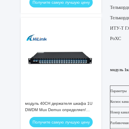
Получите самую лучшую цену
Телькорд
Телькорд
ИТУ-Т Г.
РоХС
модуль 1
Параметры
Космос кана
модуль 40CH держателя шкафа 1U
DWDM Mux Demux определяет/
Номер канал
двойное волокно LC/соединитель
Получите самую лучшую цену
UPC
Разбивочная