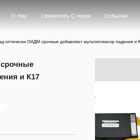
О Нас
Свяжитесь С Нами
События
ад оптически ОАДМ срочные добавляют мультиплексор падения и К
 срочные
ения и К17