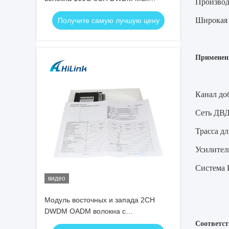
Производ
Demux CH16-CH23 двойной
Широкая 
Получите самую лучшую цену
Применен
Канал до
Сеть ДВ
Трасса д
Усилител
Система
видео
Модуль восточных и запада 2CH
DWDM OADM волокна с
соединителем SC APC
Соответст