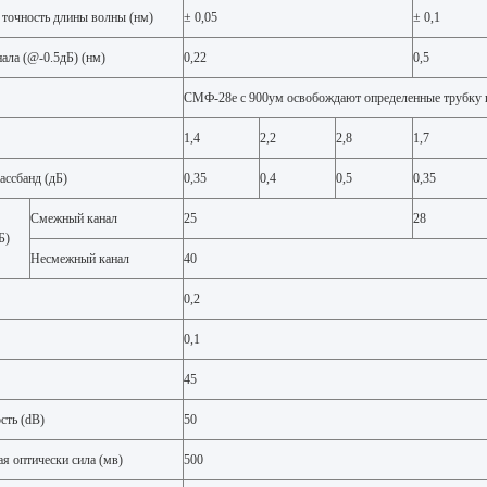
 точность длины волны (нм)
± 0,05
± 0,1
ала (@-0.5дБ) (нм)
0,22
0,5
СМФ-28е с 900ум освобождают определенные трубку 
1,4
2,2
2,8
1,7
ассбанд (дБ)
0,35
0,4
0,5
0,35
Смежный канал
25
28
Б)
Несмежный канал
40
0,2
0,1
45
сть (dB)
50
я оптически сила (мв)
500