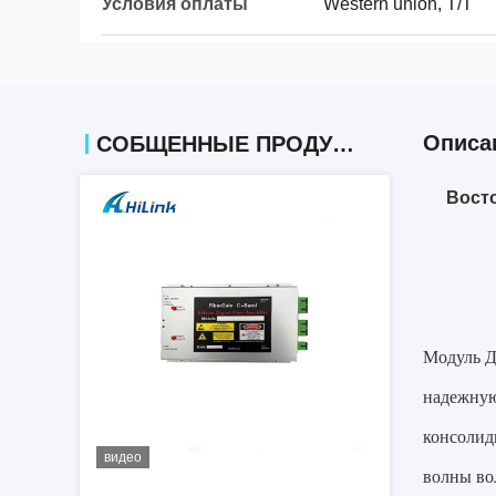
Условия оплаты
Western union, T/T
Описа
СОБЩЕННЫЕ ПРОДУКТЫ
Вост
Модуль Д
надежную
консолид
видео
волны во