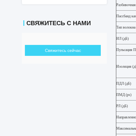
Разбивочная
Пассбанд кан
СВЯЖИТЕСЬ С НАМИ
Тип волокна
ИЛ (дБ)
Пульсация П
Свяжитесь сейчас
Изоляция (д
ПДЛ (дБ)
ПМД (ps)
РЛ (дБ)
Направленно
Максимальна