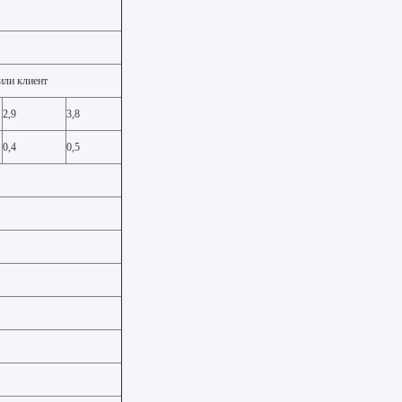
или клиент
2,9
3,8
0,4
0,5