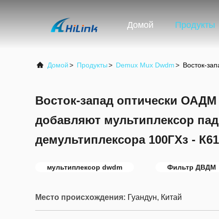
Домой
Продукты
Домой
>
Продукты
>
Demux Mux Dwdm
>
Восток-зап
Восток-запад оптически ОАДМ
добавляют мультиплексор пад
демультиплексора 100ГХз - К61
мультиплексор dwdm
Фильтр ДВДМ
Место происхождения:
Гуандун, Китай