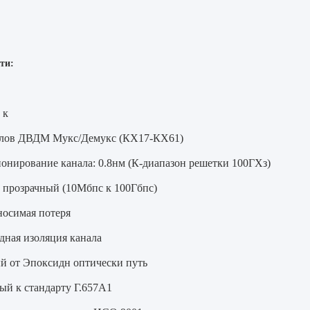
ти:
 к
алов ДВДМ Мукс/Демукс (КХ17-КХ61)
онирование канала: 0.8нм (К-диапазон решетки 100ГХз)
 прозрачный (10Мбпс к 100Гбпс)
носимая потеря
дная изоляция канала
й от Эпоксидн оптически путь
ый к стандарту Г.657А1