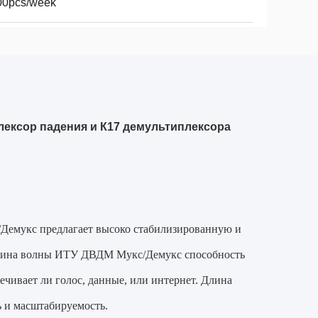
00pcs/week
ексор падения и К17 демультиплексора
Демукс предлагает высоко стабилизированную и
Длина волны ИТУ ДВДМ Мукс/Демукс способность
чивает ли голос, данные, или интернет. Длина
 и масштабируемость.