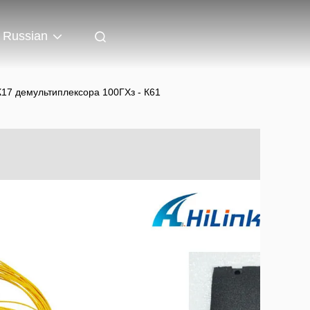
Russian
17 демультиплексора 100ГХз - К61