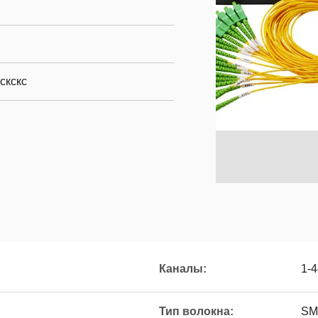
скскс
Каналы:
1-4
Тип волокна:
SM