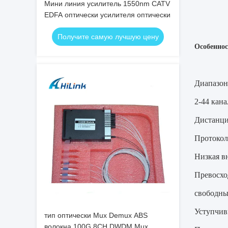
Мини линия усилитель 1550nm CATV
EDFA оптически усилителя оптически
Получите самую лучшую цену
Особеннос
Диапазон
2-44 кан
Дистанци
Протокол
Низкая в
Превосхо
свободны
Уступчив
тип оптически Mux Demux ABS
волокна 100G 8CH DWDM Mux