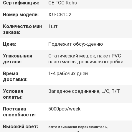
КОНТРОЛЬ
Сертификация:
CE FCC Rohs
КАЧЕСТВА
Номер модели:
ХЛ-СВ1С2
Количество мин
1шт
СВЯЖИТЕСЬ
заказа:
С
Цена:
Подлежит обсуждению
НАМИ
Упаковывая
Статический мешок, пакет PVC
детали:
пластмассы, розничная коробка
НОВОСТИ
Время
1-4 рабочих дней
доставки:
СЛУЧАИ
Условия
Западное соединение, L/C, T/T
оплаты:
ЗАПРОСИТЕ
Поставка
5000pcs/week
способности:
ЦИТАТУ
Высокий свет:
,
оптомечаникал переключатель