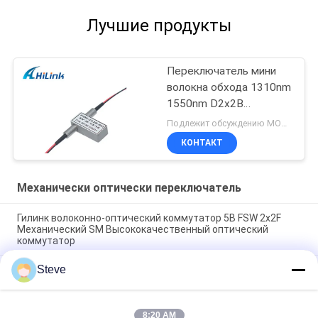
Лучшие продукты
Переключатель мини
волокна обхода 1310nm
1550nm D2x2B
механического
Подлежит обсуждению MOQ:1шт
оптически
КОНТАКТ
Механически оптически переключатель
Гилинк волоконно-оптический коммутатор 5В FSW 2x2F
Механический SM Высококачественный оптический
коммутатор
Steve
1U Rack DF-SF-CVR-LGX QSFP QSFP28 40 100G 80KM
Адаптер-преобразователь сдвоенного волокна в одно
волокно
8:20 AM