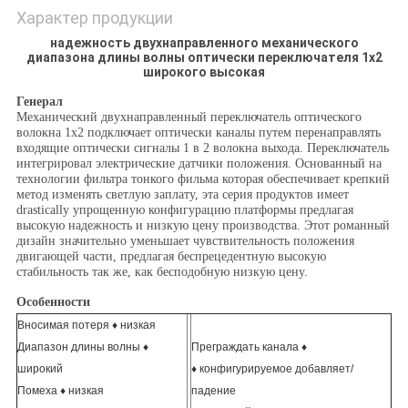
Характер продукции
надежность двухнаправленного механического
диапазона длины волны оптически переключателя 1x2
широкого высокая
Генерал
Механический двухнаправленный переключатель оптического
волокна 1x2 подключает оптически каналы путем перенаправлять
входящие оптически сигналы 1 в 2 волокна выхода. Переключатель
интегрировал электрические датчики положения. Основанный на
технологии фильтра тонкого фильма которая обеспечивает крепкий
метод изменять светлую заплату, эта серия продуктов имеет
drastically упрощенную конфигурацию платформы предлагая
высокую надежность и низкую цену производства. Этот романный
дизайн значительно уменьшает чувствительность положения
двигающей части, предлагая беспрецедентную высокую
стабильность так же, как бесподобную низкую цену.
Особенности
Вносимая потеря ♦ низкая
Диапазон длины волны ♦
Преграждать канала ♦
широкий
♦ конфигурируемое добавляет/
Помеха ♦ низкая
падение