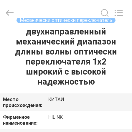
Shenzhen
HiLink
Technology
Co.,Ltd..
All
Механически оптически переключатель
Rights
Reserved.
двухнаправленный
ДОМОЙ
механический диапазон
ПРОДУКТЫ
длины волны оптически
переключателя 1x2
О
широкий с высокой
НАС
надежностью
ЭКСКУРСИЯ
Место
КИТАЙ
происхождения:
ПО
ЗАВОДУ
Фирменное
HILINK
наименование: