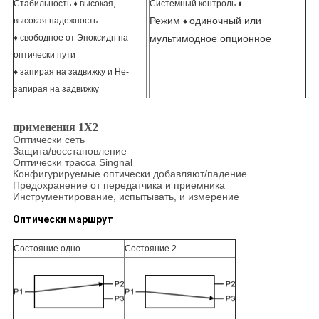
Стабильность ♦ высокая,
Системный контроль ♦
Режим
одиночный или
высокая надежность
♦
♦ свободное от Эпоксидн на
мультимодное опционное
оптически пути
♦ запирая на задвижку и Не-
запирая на задвижку
применения 1X2
Оптически сеть
Защита/восстановление
Оптически трасса Singnal
Конфигурируемые оптически добавляют/падение
Предохранение от передатчика и приемника
Инструментирование, испытывать, и измерение
Оптически маршрут
Состояние одно
Состояние 2