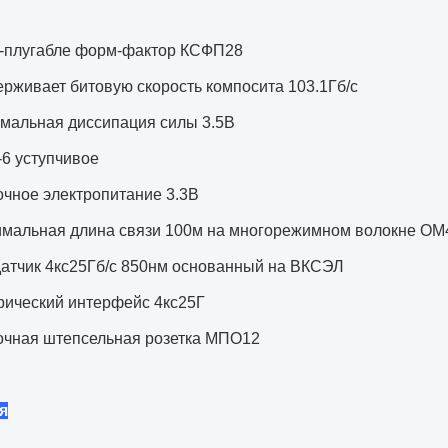
-плугабле форм-фактор КСФП28
рживает битовую скорость компосита 103.1Гб/с
мальная диссипация силы 3.5В
6 уступчивое
чное электропитание 3.3В
мальная длина связи 100м на многорежимном волокне ОМ
атчик 4кс25Гб/с 850нм основанный на ВКСЭЛ
рический интерфейс 4кс25Г
чная штепсельная розетка МПО12
я