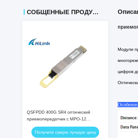
Описа
СОБЩЕННЫЕ ПРОДУКТЫ
приемоп
Модули пр
многореж
цифров д
Оптически
Особенно
QSFPDD 400G SR4 оптический
приемопередатчик с MPO-12
соединителем для передачи на 100
Получите самую лучшую цену
м