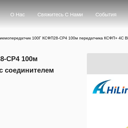
О Нас
Свяжитесь С Нами
События
иемопередатчик 100Г КСФП28-СР4 100м передатчика КСФП+ 4С 
8-СР4 100м
с соединителем