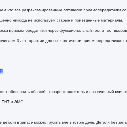
ем что все разрекламированные оптически приемопередатчики со
шенно никогда не используем старые и приведенные материалы.
ески приемопередатчики через функциональный тест и тест вызрев
чиваем 3 лет гарантии для всех оптически приемопередатчиков о
ка
жет обеспечить оба себя товароотправитель и назначенный клиен
, ТНТ и ЭМС.
 детали в запасе можно грузить вне в тот же день. Детали без зап