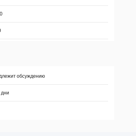
0
0
длежит обсуждению
 дни