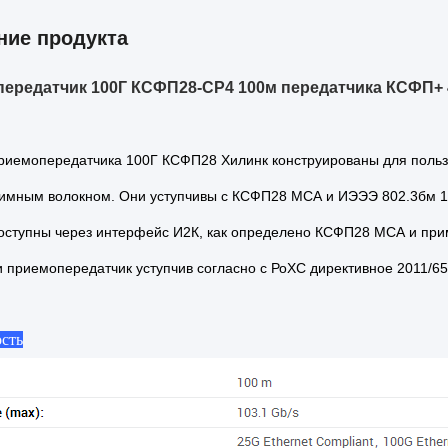
ние продукта
ередатчик 100Г КСФП28-СР4 100м передатчика КСФП+
иемопередатчика 100Г КСФП28 Хилинк конструированы для пользы 
имным волокном. Они уступчивы с КСФП28 МСА и ИЭЭЭ 802.3бм 1
оступны через интерфейс И2К, как определено КСФП28 МСА и пр
 приемопередатчик уступчив согласно с РоХС директивное 2011/6
сть