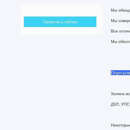
Мы обеща
Мы совер
Свяжитесь сейчас
Все оптич
Мы обеспе
Пересыл
Хилинк мо
ДХЛ, УПС
Некоторые