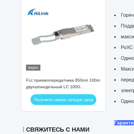
Горяч
Подде
макси
РоХС-
Одино
видео
Макси
перед
Fcc приемопередатчика 850nm 100m
двухшпиндельный LC 100G
элект
приемопередатчика VCSEL OM4
Получите самую лучшую цену
MMF QSFP+ QSFP+
Одино
Гаранти
СВЯЖИТЕСЬ С НАМИ