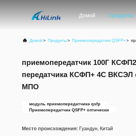
Домой
Продукты
Домой
>
Продукты
>
Приемопередатчик QSFP+
>
пр
приемопередатчик 100Г КСФП2
передатчика КСФП+ 4С ВКСЭЛ 
МПО
модуль приемопередатчика qsfp
Приемопередатчик QSFP+ оптически
Место происхождения:
Гуандун, Китай