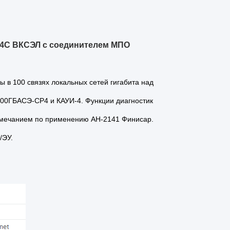
 4С ВКСЭЛ с соединителем МПО
в 100 связях локальных сетей гигабита над
00ГБАСЭ-СР4 и КАУИ-4. Функции диагностик
имечанием по применению АН-2141 Финисар.
5/ЭУ.