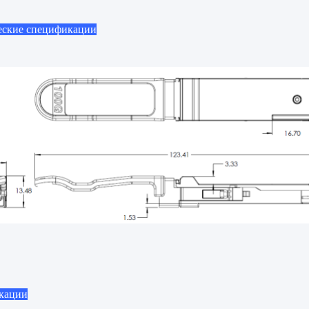
ские спецификации
кации