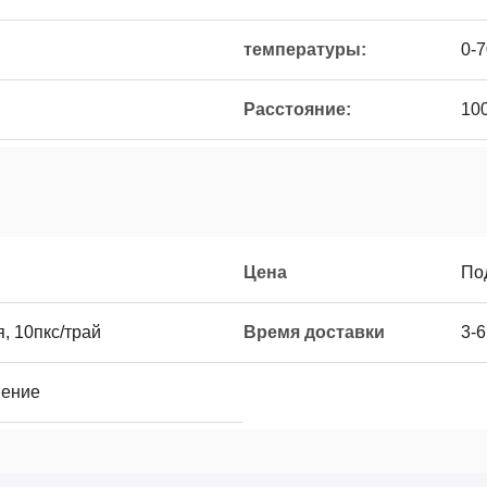
температуры:
0-7
Расстояние:
10
Цена
По
, 10пкс/трай
Время доставки
3-6
нение