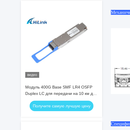
Механиче
видео
Модуль 400G Base SMF LR4 OSFP
Duplex LC для передачи на 10 км для
5G дата-центра
Получите самую лучшую цену
Специфи