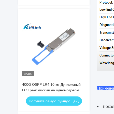
видео
400G OSFP LR4 10 км Дуплексный
Примене
LC Трансмиссия на одномодовом
волокне (SMF) OSFP Модуль
Получите самую лучшую цену
Лока