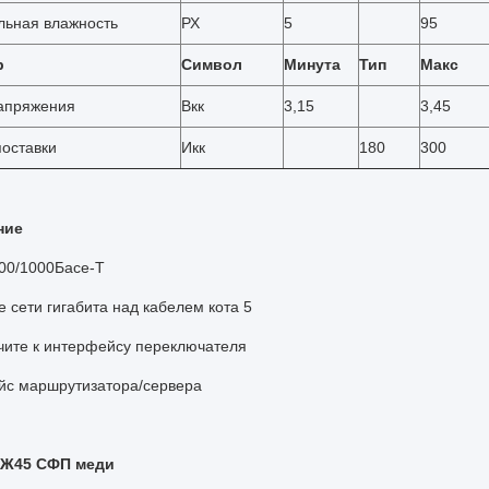
льная влажность
РХ
5
95
р
Символ
Минута
Тип
Макс
апряжения
Вкк
3,15
3,45
поставки
Икк
180
300
ние
00/1000Басе-Т
 сети гигабита над кабелем кота 5
ите к интерфейсу переключателя
с маршрутизатора/сервера
ДЖ45 СФП меди