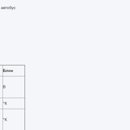
 автобус
Блок
В
°К
°К