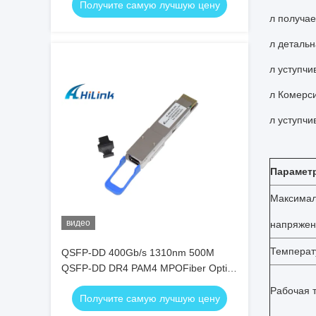
Получите самую лучшую цену
передатчик
л получае
л деталь
л уступч
л Комерс
л уступчи
Парамет
Максимал
видео
напряжен
Температ
QSFP-DD 400Gb/s 1310nm 500M
QSFP-DD DR4 PAM4 MPOFiber Optic
Transceiver
Рабочая 
Получите самую лучшую цену