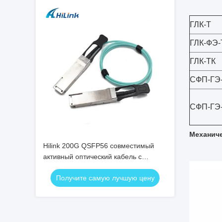
ГЛК-Т
ГЛК-ФЭ-
ГЛК-ТК
СФП-ГЭ
СФП-ГЭ
Механич
Hilink 200G QSFP56 совместимый
активный оптический кабель с
настраиваемой длиной для
Получите самую лучшую цену
высокоскоростной передачи данных