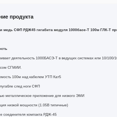
ние продукта
и медь СФП РДЖ45 гигабита модуля 1000басе-Т 100м ГЛК-Т п
ость
ивает деятельность 1000БАСЭ-Т в ведущих системах или 10/100/1
йсом СГМИИ.
емость 100м над кабелем УТП Кат5
лугабле след ноги СФП
тью металлическое приложение для низкого ЭМИ
ция низкой мощности (1.05В типичные)
ие соединителя компакта РДЖ-45