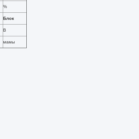
%
Блок
В
мамы