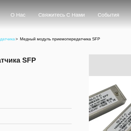
О Нас
Свяжитесь С Нами
События
датчика
>
Медный модуль приемопередатчика SFP
тчика SFP