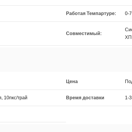
Работая Темпартуре:
0-
Си
Совместимый:
Х
Цена
По
, 10пкс/трай
Время доставки
1-3