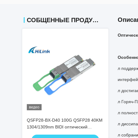
Описа
СОБЩЕННЫЕ ПРОДУКТЫ
Оптическ
Особенн
л поддерж
интерфе
л достига
л Горяч-П
видео
л полнос
QSFP28-BX-D40 100G QSFP28 40KM
л диссипа
1304/1309nm BIDI оптический
передатчик EML+APD SFP
л собран