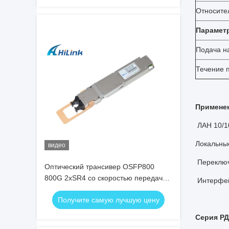
Относите
Парамет
Подача н
Течение 
Примене
ЛАН 10/1
Локальные
видео
Переключ
Оптический трансивер OSFP800
800G 2xSR4 со скоростью передачи
Интерфей
данных 800 Гбит/с, дальностью
Получите самую лучшую цену
передачи 100 м и потребляемой
мощностью 15 Вт
Серия Р