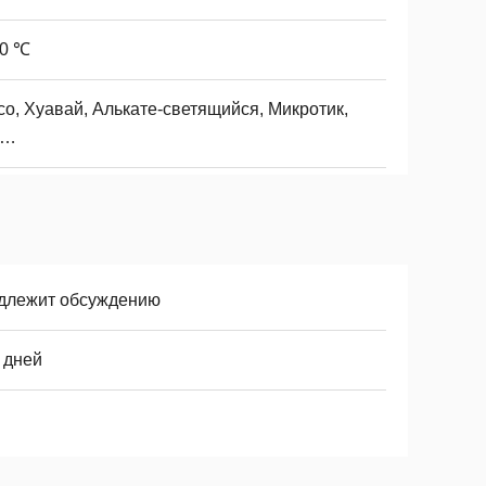
70 ℃
со, Хуавай, Алькате-светящийся, Микротик,
П…
длежит обсуждению
 дней