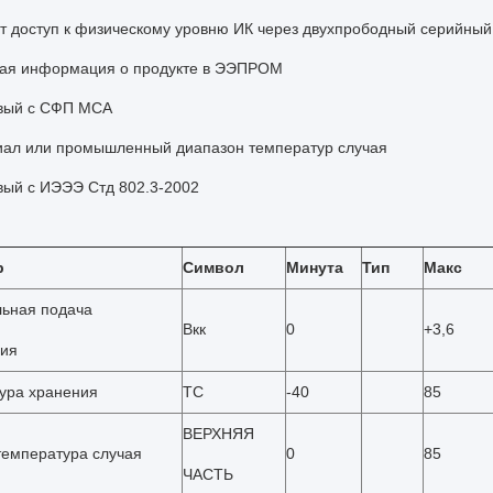
т доступ к физическому уровню ИК через двухпрободный серийный
ная информация о продукте в ЭЭПРОМ
ивый с СФП МСА
иал или промышленный диапазон температур случая
вый с ИЭЭЭ Стд 802.3-2002
р
Символ
Минута
Тип
Макс
ьная подача
Вкк
0
+3,6
ия
ура хранения
ТС
-40
85
ВЕРХНЯЯ
температура случая
0
85
ЧАСТЬ