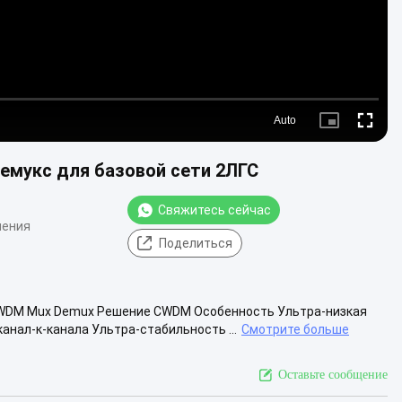
Auto
Picture-
Fullscre
in-
Picture
емукс для базовой сети 2ЛГС
Свяжитесь сейчас
нения
Поделиться
 CWDM Mux Demux Решение CWDM Особенность Ультра-низкая
нал-к-канала Ультра-стабильность ...
Смотрите больше
Оставьте сообщение