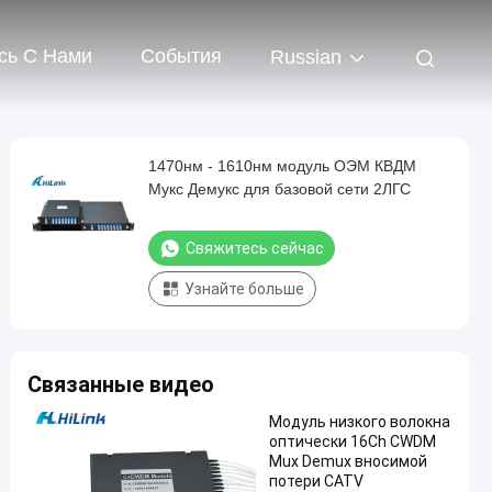
сь С Нами
События
Russian
1470нм - 1610нм модуль ОЭМ КВДМ
Мукс Демукс для базовой сети 2ЛГС
Свяжитесь сейчас
Узнайте больше
Связанные видео
Модуль низкого волокна
оптически 16Ch CWDM
Mux Demux вносимой
потери CATV