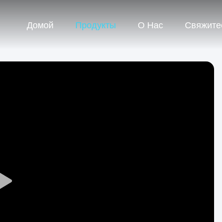
Домой
Продукты
О Нас
Свяжите
Play
Video