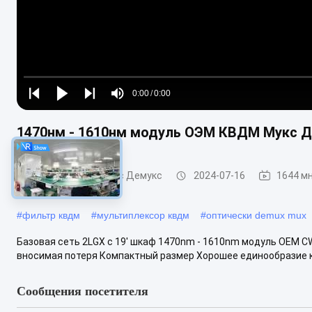
Loaded
:
0%
0:00
/
0:00
Play
Play
Play
Mute
Current
Duration
next
next
1470нм - 1610нм модуль ОЭМ КВДМ Мукс Д
Time
Модуль КВДМ Мукс Демукс
2024-07-16
1644 м
#
фильтр квдм
#
мультиплексор квдм
#
оптически demux mux
Базовая сеть 2LGX с 19' шкаф 1470nm - 1610nm модуль OEM
вносимая потеря Компактный размер Хорошее единообразие ка
Сообщения посетителя