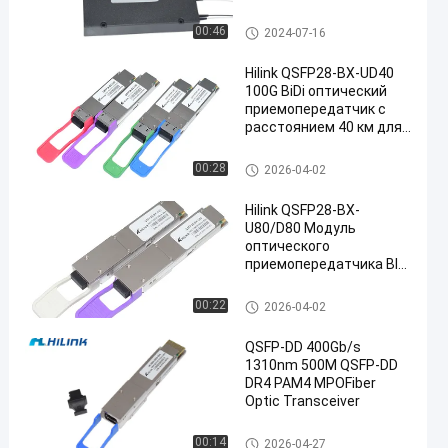
Модуль КВДМ Мукс Демукс
00:46
2024-07-16
Hilink QSFP28-BX-UD40
100G BiDi оптический
приемопередатчик с
расстоянием 40 км для
en
приложений в центрах
обработки данных
Оптически модуль приемопе
00:28
2026-04-02
редатчика
Hilink QSFP28-BX-
U80/D80 Модуль
оптического
приемопередатчика BIDI
100Gb/s с охватом 80 км
для 100G Ethernet
Оптически модуль приемопе
00:22
2026-04-02
редатчика
QSFP-DD 400Gb/s
1310nm 500M QSFP-DD
DR4 PAM4 MPOFiber
Optic Transceiver
Оптически модуль приемопе
00:14
2026-04-27