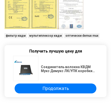
фильтр квдм
мультиплексор квдм
оптически demux mux
Получить лучшую цену для
Соединитель волокна КВДМ
Мукс Демукс ЛК/УПК коробки
8Чаннельс ЛГС (1270-1410нм)
одиночный
Продолжать