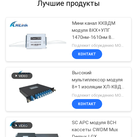
Лучшие продукты
Мини канал ККВДМ
модуля 8КХ+УПГ
1470нм-1610нм 8
Компат КВДМ коробки
Подлежит обсуждению MOQ:1pcs
КОНТАКТ
Высокий
мультиплексор модуля
8+1 изоляции ХЛ-КВДМ
Мукс Демукс с каналом
Подлежит обсуждению MOQ:1pcs
8
КОНТАКТ
SC APC модуля 8CH
кассеты CWDM Mux
Demux LGX