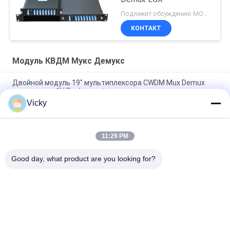
Подлежит обсуждению MOQ:1pcs
КОНТАКТ
Модуль КВДМ Мукс Демукс
Двойной модуль 19" мультиплексора CWDM Mux Demux
волокна тип 1U Rachmount
Vicky
FWDM Filter Mini ABS Box TX1550 RX 1310nm 1490nm SC UPC
SC APC
11:29 PM
Настраиваемый мини-модуль CWDM Mux Demux на 8
каналов с ультранизкими потерями
Good day, what product are you looking for?
Популярные категории
Все
Оптически Модуль 
Модуль 
Приемопередатчика
Приемопередатчика 
SFP