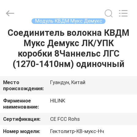
Shenzhen
HiLink
Technology
Co.,Ltd..
All
Модуль КВДМ Мукс Демукс
Rights
Reserved.
Соединитель волокна КВДМ
ДОМОЙ
Мукс Демукс ЛК/УПК
ПРОДУКТЫ
коробки 8Чаннельс ЛГС
(1270-1410нм) одиночный
О
НАС
Место
Гуандун, Китай
происхождения:
ЭКСКУРСИЯ
Фирменное
HILINK
наименование:
ПО
Сертификация:
CE FCC Rohs
ЗАВОДУ
Номер модели:
Гектолитр-КВ-мукс-Нч