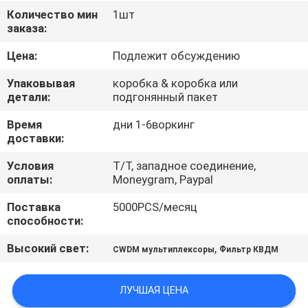
КОНТРОЛЬ
Количество мин
1шт
заказа:
КАЧЕСТВА
Цена:
Подлежит обсуждению
СВЯЖИТЕСЬ
Упаковывая
коробка & коробка или
С
детали:
подгонянный пакет
НАМИ
Время
дни 1-6воркинг
доставки:
НОВОСТИ
Условия
T/T, западное соединение,
оплаты:
Moneygram, Paypal
Поставка
5000PCS/месяц
СЛУЧАИ
способности:
Высокий свет:
,
CWDM мультиплексоры
Фильтр КВДМ
ЗАПРОСИТЕ
ЦИТАТУ
ЛУЧШАЯ ЦЕНА