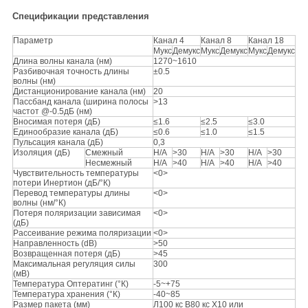
Спецификации представления
Параметр
Канал 4
Канал 8
Канал 18
Мукс
Демукс
Мукс
Демукс
Мукс
Демукс
Длина волны канала (нм)
1270~1610
Разбивочная точность длины
±0.5
волны (нм)
Дистанционирование канала (нм)
20
Пассбанд канала (ширина полосы
>
13
частот @-0.5дБ (нм)
Вносимая потеря (дБ)
≤1.6
≤2.5
≤3.0
Единообразие канала (дБ)
≤0.6
≤1.0
≤1.5
Пульсация канала (дБ)
0,3
Изоляция (дБ)
Смежный
Н/А
>
30
Н/А
>
30
Н/А
>
30
Несмежный
Н/А
>
40
Н/А
>
40
Н/А
>
40
Чувствительность температуры
<0>
потери Инертион (дБ/°К)
Перевод температуры длины
<0>
волны (нм/°К)
Потеря поляризации зависимая
<0>
(дБ)
Рассеивание режима поляризации
<0>
Направленность (dB)
>
50
Возвращенная потеря (дБ)
>
45
Максимальная регуляция силы
300
(мВ)
Температура Оптератинг (°К)
-5~+75
Температура хранения (°К)
-40~85
Размер пакета (мм)
Л100 кс В80 кс Х10 или