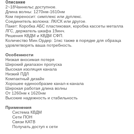
Описание
2~18Чаннельс доступное.
Длина волны: 1270нм-1610нм
Ком переносит: симплекс или дуплекс.
Соединитель волокна: ЛК/СК или другое.
Пакет: Коробка АБС пластиковая, коробка кассеты металла
ЛГС, держатель шкафа 19инч.
Решения КВДМ и КВДМ СФП.
Количество Мин.Ордер: 1пкс также в порядке для образца
удовлетворять ваша потребность.
Особенности
Низкая вносимая потеря
Широкий диапазон пропуска
Высокая изоляция канала
Низкий ПДЛ
Компактный дизайн
Хорошее единообразие канал-к-канала
Широкая работая длина волны
От 1260нм к 1620нм
Высокие надежность и стабильность
Применения
Система КВДМ
Сети ПОН
Связи КАТВ
Получать доступ к сети