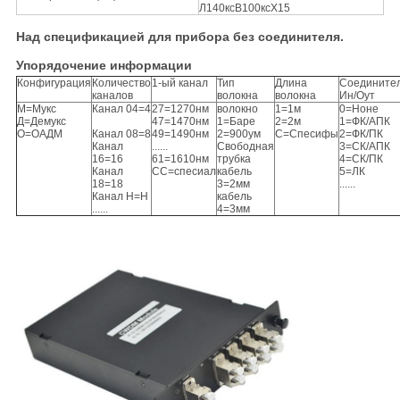
Л140ксВ100ксХ15
Над спецификацией для прибора без соединителя.
Упорядочение информации
Конфигурация
Количество
1-ый канал
Тип
Длина
Соедините
каналов
волокна
волокна
Ин/Оут
М=Мукс
Канал 04=4
27=1270нм
волокно
1=1м
0=Ноне
Д=Демукс
47=1470нм
1=Баре
2=2м
1=ФК/АПК
О=ОАДМ
Канал 08=8
49=1490нм
2=900ум
С=Спесифы
2=ФК/ПК
Канал
......
Свободная
3=СК/АПК
16=16
61=1610нм
трубка
4=СК/ПК
Канал
СС=спесиал
кабель
5=ЛК
18=18
3=2мм
......
Канал Н=Н
кабель
......
4=3мм