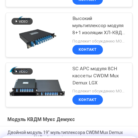
Высокий
мультиплексор модуля
8+1 изоляции ХЛ-КВДМ
Мукс Демукс с каналом
Подлежит обсуждению MOQ:1pcs
8
КОНТАКТ
SC APC модуля 8CH
кассеты CWDM Mux
Demux LGX
Подлежит обсуждению MOQ:1pcs
КОНТАКТ
Модуль КВДМ Мукс Демукс
Двойной модуль 19" мультиплексора CWDM Mux Demux
волокна тип 1U Rachmount