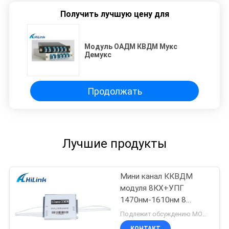
Получить лучшую цену для
Модуль ОАДМ КВДМ Мукс
Демукс
Продолжать
Лучшие продукты
Мини канал ККВДМ
модуля 8КХ+УПГ
1470нм-1610нм 8
Компат КВДМ коробки
Подлежит обсуждению MOQ:1pcs
КОНТАКТ