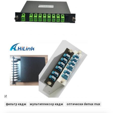
И
фильтр квдм
мультиплексор квдм
оптически demux mux