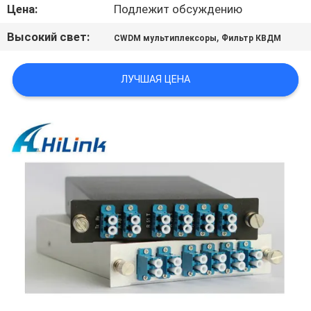
КОНТРОЛЬ
Цена:
Подлежит обсуждению
КАЧЕСТВА
Высокий свет:
,
CWDM мультиплексоры
Фильтр КВДМ
СВЯЖИТЕСЬ
ЛУЧШАЯ ЦЕНА
С
НАМИ
НОВОСТИ
СЛУЧАИ
ЗАПРОСИТЕ
ЦИТАТУ