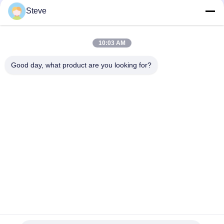
Steve
FWDM Filter Mini ABS Box TX1550 RX 1310nm 1490nm SC UPC
SC APC
10:03 AM
Настраиваемый мини-модуль CWDM Mux Demux на 8
каналов с ультранизкими потерями
Good day, what product are you looking for?
Популярные категории
Все
Оптически Модуль 
Модуль 
Приемопередатчика
Приемопередатчика 
SFP
Модуль 
Модуль КВДМ 
Приемопередатчика 
Мукс Демукс
SFP+
Модуль 
Demux Mux Dwdm
Приемопередатчика 
X2
Приемопередатчик 
XFP Трансивера
QSFP+