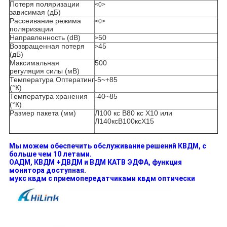
Потеря поляризации
<0>
зависимая (дБ)
Рассеивание режима
<0>
поляризации
Направленность (dB)
50
>
Возвращенная потеря
45
>
(дБ)
Максимальная
500
регуляция силы (мВ)
Температура Оптератинг
-5~+85
(°К)
Температура хранения
-40~85
(°К)
Размер пакета (мм)
Л100 кс В80 кс Х10 или
Л140ксВ100ксХ15
Мы можем обеспечить обслуживание решений КВДМ, с
больше чем 10 летами.
ОАДМ, КВДМ +ДВДМ и ВДМ КАТВ ЭДФА, функция
монитора доступная.
мукс квдм с приемопередатчиками квдм оптически