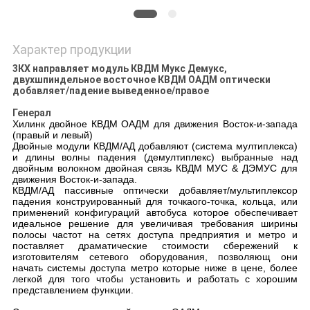
КАРТА
САЙТА
Характер продукции
3КХ направляет модуль КВДМ Мукс Демукс,
ПОЛИТИКА
двухшпиндельное восточное КВДМ ОАДМ оптически
добавляет/падение выведенное/правое
КОНФИДЕНЦИАЛЬНОСТИ
Генерал
Хилинк двойное КВДМ ОАДМ для движения Восток-и-запада
(правый и левый)
Двойные модули КВДМ/АД добавляют (система мултиплекса)
и длины волны падения (демултиплекс) выбранные над
двойным волокном двойная связь КВДМ МУС & ДЭМУС для
движения Восток-и-запада.
КВДМ/АД пассивные оптически добавляет/мультиплексор
падения конструированный для точкаого-точка, кольца, или
применений конфигураций автобуса которое обеспечивает
идеальное решение для увеличивая требования ширины
полосы частот на сетях доступа предприятия и метро и
поставляет драматические стоимости сбережений к
изготовителям сетевого оборудования, позволяющ они
начать системы доступа метро которые ниже в цене, более
легкой для того чтобы установить и работать с хорошим
представлением функции.