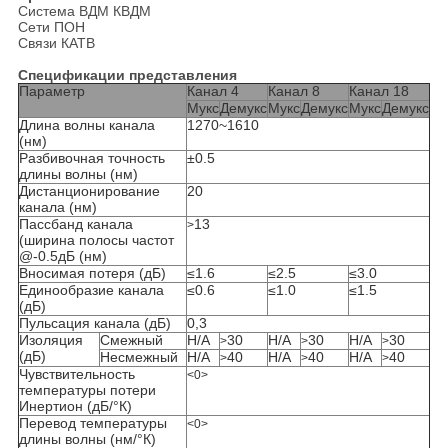
Система ВДМ КВДМ
Сети ПОН
Связи КАТВ
Спецификации представления
Параметр
Канал 4
Канал 8
Канал 18
Мукс
Демукс
Мукс
Демукс
Мукс
Демукс
Длина волны канала
1270~1610
(нм)
Разбивочная точность
±0.5
длины волны (нм)
Дистанционирование
20
канала (нм)
Пассбанд канала
13
>
(ширина полосы частот
@-0.5дБ (нм)
Вносимая потеря (дБ)
≤1.6
≤2.5
≤3.0
Единообразие канала
≤0.6
≤1.0
≤1.5
(дБ)
Пульсация канала (дБ)
0,3
Изоляция
Смежный
Н/А
30
Н/А
30
Н/А
30
>
>
>
(дБ)
Несмежный
Н/А
40
Н/А
40
Н/А
40
>
>
>
Чувствительность
<0>
температуры потери
Инертион (дБ/°К)
Перевод температуры
<0>
длины волны (нм/°К)