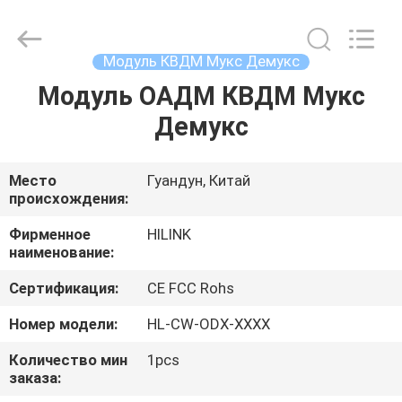
Shenzhen
HiLink
Technology
Co.,Ltd..
All
Модуль КВДМ Мукс Демукс
Rights
Reserved.
Модуль ОАДМ КВДМ Мукс
ДОМОЙ
Демукс
ПРОДУКТЫ
Место
Гуандун, Китай
происхождения:
О
НАС
Фирменное
HILINK
наименование:
Сертификация:
CE FCC Rohs
ЭКСКУРСИЯ
ПО
Номер модели:
HL-CW-ODX-XXXX
ЗАВОДУ
Количество мин
1pcs
заказа: